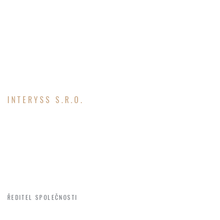
INTERYSS S.R.O.
NÁŠ TÝM
KAREL VÁLEČEK
ŘEDITEL SPOLEČNOSTI