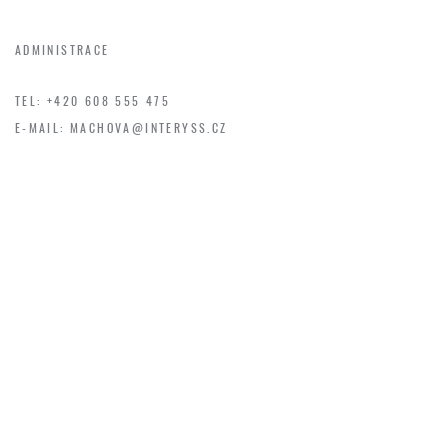
ALENA MÁCHOVÁ
ADMINISTRACE
TEL: +420 608 555 475
E-MAIL:
MACHOVA@INTERYSS.CZ
KONTAKTY
INTERYSS s.r.o. - Dolní Litvínov 5 - 436 01 Litvínov
IČ: 48293881 DIČ: CZ 48293881
tel:
+420 608 555 475
e-mail:
info@interyss.cz