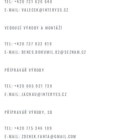
TEL: +420 731 620 640
E-MAIL:
VALECEK@INTERYSS.CZ
BOHUMIL BENEŠ
VEDOUCÍ VÝROBY A MONTÁŽÍ
TEL: +420 737 832 816
E-MAIL:
BENES.BOHUMIL.82@SEZNAM.CZ
MAREK JACHAU
PŘÍPRAVÁŘ VÝROBY
TEL: +420 605 921 739
E-MAIL:
JACHAU@INTERYSS.CZ
ZDENĚK FANTA
PŘÍPRAVÁŘ VÝROBY, 3D
TEL: +420 775 346 109
E-MAIL:
ZDENEK.FANTA@GMAIL.COM