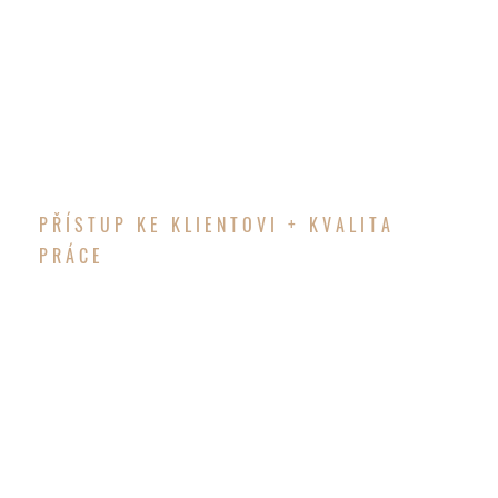
počátku se vzájemně seznamujeme, snažíme se
klientovi poradit a získat jej pro společný cíl.
PŘÍSTUP KE KLIENTOVI + KVALITA
PRÁCE
RADOST Z VŮNĚ
DŘEVA
Současné trendy myslí nejen na komfort a
pohodlí, ale i na praktičnost. Klade se důraz na to,
aby se do výrobku promítla i osobnost majitele,